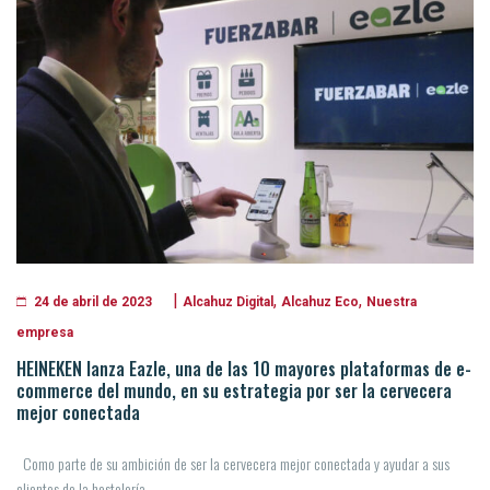
|
,
,
Alcahuz Digital
Alcahuz Eco
Nuestra
24 de abril de 2023
empresa
HEINEKEN lanza Eazle, una de las 10 mayores plataformas de e-
commerce del mundo, en su estrategia por ser la cervecera
mejor conectada
Como parte de su ambición de ser la cervecera mejor conectada y ayudar a sus
clientes de la hostelería,...