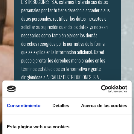
DISTRIBUCIONES, S.A. estamos tratando sus datos
personales por tanto tiene derecho a acceder a sus
datos personales, rectificar los datos inexactos o
solicitar su supresión cuando los datos ya no sean
necesarios como también ejercer los demás
derechos recogidos por la normativa de la forma
que se explica en la información adicional. Usted
puede ejercitar los derechos mencionados en los
términos establecidos en la normativa vigente
dirigiéndose a ALCAHUZ DISTRIBUCIONES, S.A.,
C/PALIER 30, tel. 916946162, e-mail:
ProteccionDatos@alcahuzdistribuciones.es
Asimismo, Usted puede solicitar a los mismos datos
Consentimiento
Detalles
Acerca de las cookies
de contacto, información adicional detallada sobre
nuestra política de protección de datos. Igualmente,
podrá consultar nuestra información adicional en el
Esta página web usa cookies