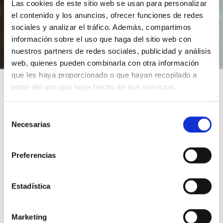
siguiente ENLACE
POLÍTICA DE PROTECCIÓN DE
Las cookies de este sitio web se usan para personalizar
DATOS
el contenido y los anuncios, ofrecer funciones de redes
sociales y analizar el tráfico. Además, compartimos
información sobre el uso que haga del sitio web con
nuestros partners de redes sociales, publicidad y análisis
web, quienes pueden combinarla con otra información
que les haya proporcionado o que hayan recopilado a
partir del uso que haya hecho de sus servicios.
Selección
Necesarias
de
consentimiento
Preferencias
¿EN QUÉ PODEMOS
AYUDARTE?
Estadística
Marketing