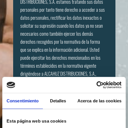
DISTRIBUCIONES, S.A. estamos tratando sus datos
personales por tanto tiene derecho a acceder a sus
datos personales, rectificar los datos inexactos o
solicitar su supresión cuando los datos ya no sean
necesarios como también ejercer los demás
derechos recogidos por la normativa de la forma
que se explica en la información adicional. Usted
puede ejercitar los derechos mencionados en los
términos establecidos en la normativa vigente
dirigiéndose a ALCAHUZ DISTRIBUCIONES, S.A.,
C/PALIER 30, tel. 916946162, e-mail:
ProteccionDatos@alcahuzdistribuciones.es
Asimismo, Usted puede solicitar a los mismos datos
Consentimiento
Detalles
Acerca de las cookies
de contacto, información adicional detallada sobre
nuestra política de protección de datos. Igualmente,
podrá consultar nuestra información adicional en el
Esta página web usa cookies