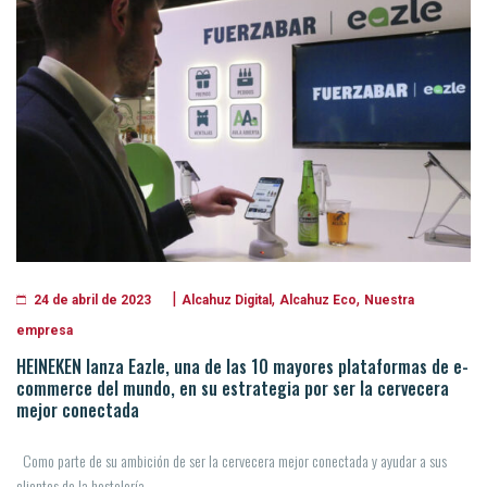
|
,
,
Alcahuz Digital
Alcahuz Eco
Nuestra
24 de abril de 2023
empresa
HEINEKEN lanza Eazle, una de las 10 mayores plataformas de e-
commerce del mundo, en su estrategia por ser la cervecera
mejor conectada
Como parte de su ambición de ser la cervecera mejor conectada y ayudar a sus
clientes de la hostelería,...