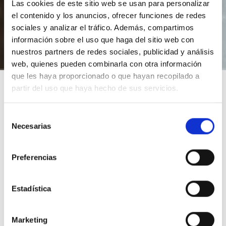
siguiente ENLACE
POLÍTICA DE PROTECCIÓN DE
Las cookies de este sitio web se usan para personalizar
DATOS
el contenido y los anuncios, ofrecer funciones de redes
sociales y analizar el tráfico. Además, compartimos
información sobre el uso que haga del sitio web con
nuestros partners de redes sociales, publicidad y análisis
web, quienes pueden combinarla con otra información
que les haya proporcionado o que hayan recopilado a
partir del uso que haya hecho de sus servicios.
Selección
Necesarias
de
consentimiento
Preferencias
¿EN QUÉ PODEMOS
AYUDARTE?
Estadística
Marketing